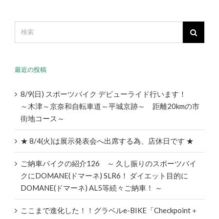
最近の投稿
8/9(日) スポーツバイク デビューライド行います！
～木津～京奈和自転車道～平城京跡～ 距離20kmの市
街地コース～
★ 8/4(火)は展示発表会へ出席する為、店休日です ★
ご納車バイクの紹介126 ～ 久し振りのスポーツバイ
クにDOMANE(ドマーネ) SLR6！ ダイエット目的に
DOMANE(ドマーネ) AL5等続々ご納車！ ～
ここまで進化した！！グラベルe-BIKE「Checkpoint＋