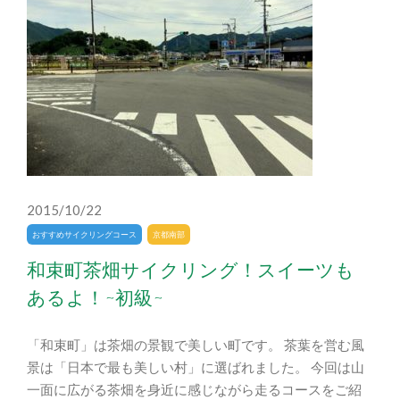
2015/10/22
おすすめサイクリングコース
京都南部
和束町茶畑サイクリング！スイーツも
あるよ！~初級~
「和束町」は茶畑の景観で美しい町です。 茶葉を営む風
景は「日本で最も美しい村」に選ばれました。 今回は山
一面に広がる茶畑を身近に感じながら走るコースをご紹