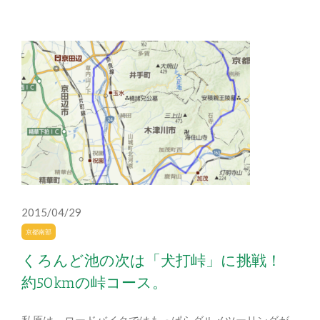
2015/04/29
京都南部
くろんど池の次は「犬打峠」に挑戦！
約50kmの峠コース。