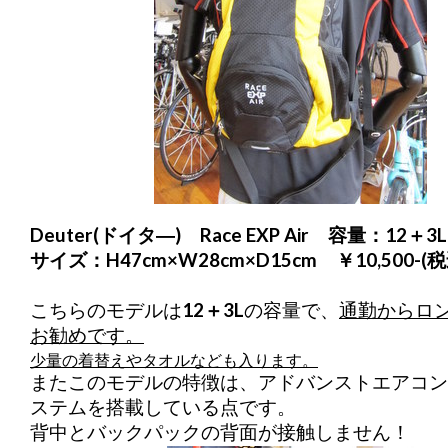
Deuter(ドイタ―) Race EXP Air 容量：12＋
サイズ：H47cm×W28cm×D15cm ￥10,500-(税
こちらのモデルは
12＋3L
の容量で、
通勤からロ
お勧めです。
少量の着替えやタオルなども入ります。
またこのモデルの特徴は、
アドバンストエアコン
ステムを搭載している点です。
背中とバックパックの背面が接触しません！