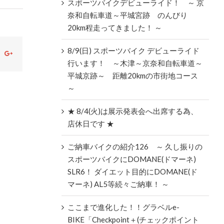
スポーツバイクデビューライド！ ～ 京
奈和自転車道～平城宮跡 のんびり
20km程走ってきました！ ～
8/9(日) スポーツバイク デビューライド
ok
witter
Google+
行います！ ～木津～京奈和自転車道～
平城京跡～ 距離20kmの市街地コース
～
★ 8/4(火)は展示発表会へ出席する為、
店休日です ★
ご納車バイクの紹介126 ～ 久し振りの
スポーツバイクにDOMANE(ドマーネ)
SLR6！ ダイエット目的にDOMANE(ド
マーネ) AL5等続々ご納車！ ～
ここまで進化した！！グラベルe-
BIKE「Checkpoint＋(チェックポイント