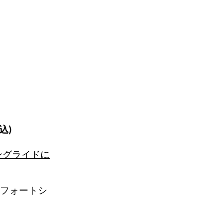
3L
込)
ングライドに
フォートシ