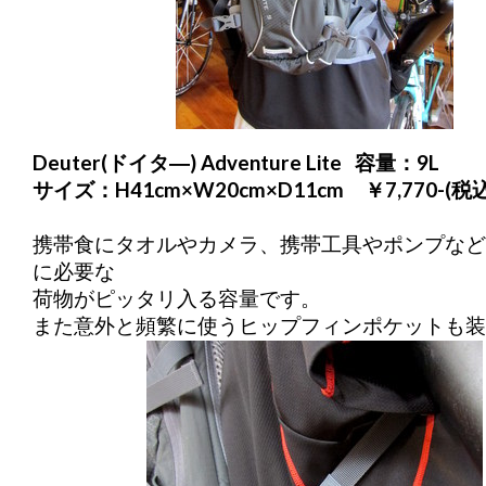
Deuter(ドイタ―) Adventure Lite
容量：9L
サイズ：H41cm×W20cm×D11cm ￥7,770-(税込
携帯食にタオルやカメラ、携帯工具やポンプなど
に必要な
荷物がピッタリ入る容量です。
また意外と頻繁に使うヒップフィンポケットも装