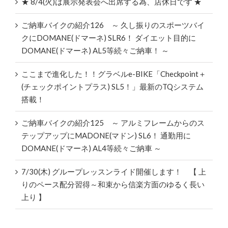
★ 8/4(火)は展示発表会へ出席する為、店休日です ★
ご納車バイクの紹介126 ～ 久し振りのスポーツバイ
クにDOMANE(ドマーネ) SLR6！ ダイエット目的に
DOMANE(ドマーネ) AL5等続々ご納車！ ～
ここまで進化した！！グラベルe-BIKE「Checkpoint＋
(チェックポイントプラス) SL5！」最新のTQシステム
搭載！
ご納車バイクの紹介125 ～ アルミフレームからのス
テップアップにMADONE(マドン) SL6！ 通勤用に
DOMANE(ドマーネ) AL4等続々ご納車 ～
7/30(木) グループレッスンライド開催します！ 【 上
りのペース配分習得～和束から信楽方面のゆるく長い
上り 】