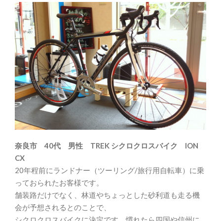
奈良市 40代 男性 TREK シクロクロスバイク ION
CX
20年程前にランドナー（ツーリング/旅行用自転車）に乗
っておられたお客様です。
舗装路だけでなく、林道やちょっとした砂利道も走る機
会が予想されるとのことで、
シクロクロスバイクに決定です。慣れたら四国や信州に