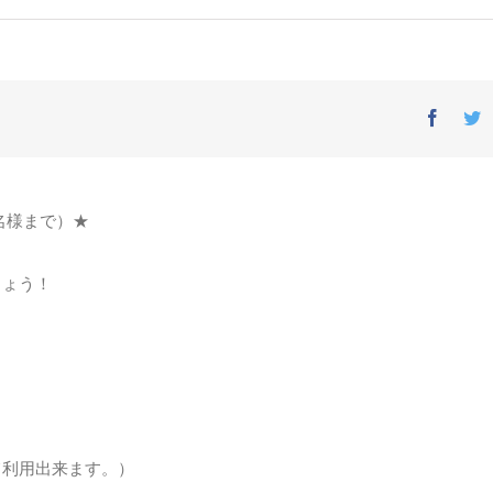
Facebo
T
名様まで）★
しょう！
て利用出来ます。）