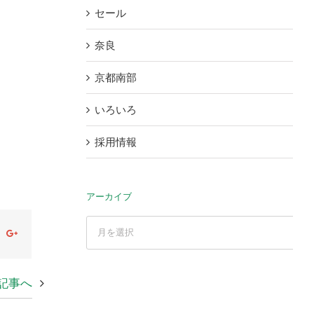
セール
奈良
京都南部
いろいろ
採用情報
アーカイブ
ア
ok
witter
Google+
ー
カ
イ
記事へ
ブ