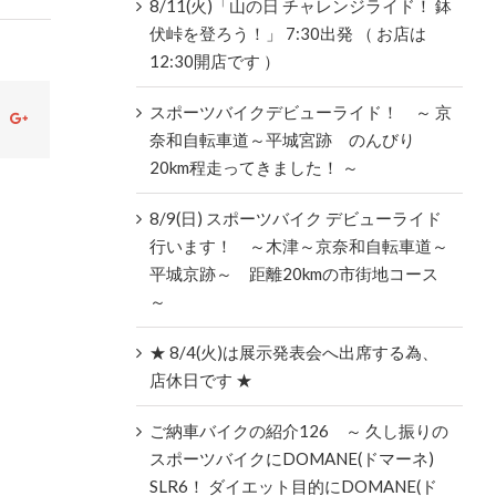
8/11(火)「山の日 チャレンジライド！ 鉢
伏峠を登ろう！」 7:30出発 （ お店は
12:30開店です ）
スポーツバイクデビューライド！ ～ 京
ok
witter
Google+
奈和自転車道～平城宮跡 のんびり
20km程走ってきました！ ～
8/9(日) スポーツバイク デビューライド
行います！ ～木津～京奈和自転車道～
平城京跡～ 距離20kmの市街地コース
～
★ 8/4(火)は展示発表会へ出席する為、
店休日です ★
ご納車バイクの紹介126 ～ 久し振りの
スポーツバイクにDOMANE(ドマーネ)
SLR6！ ダイエット目的にDOMANE(ド