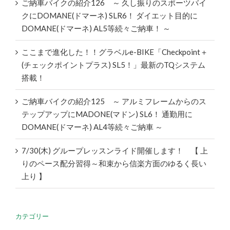
ご納車バイクの紹介126 ～ 久し振りのスポーツバイ
クにDOMANE(ドマーネ) SLR6！ ダイエット目的に
DOMANE(ドマーネ) AL5等続々ご納車！ ～
ここまで進化した！！グラベルe-BIKE「Checkpoint＋
(チェックポイントプラス) SL5！」最新のTQシステム
搭載！
ご納車バイクの紹介125 ～ アルミフレームからのス
テップアップにMADONE(マドン) SL6！ 通勤用に
DOMANE(ドマーネ) AL4等続々ご納車 ～
7/30(木) グループレッスンライド開催します！ 【 上
りのペース配分習得～和束から信楽方面のゆるく長い
上り 】
カテゴリー