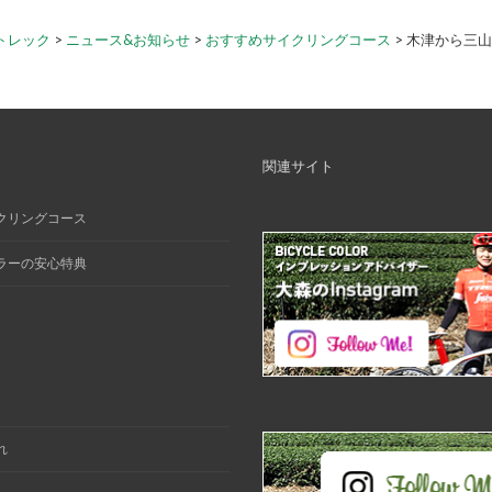
トレック
>
ニュース&お知らせ
>
おすすめサイクリングコース
>
木津から三山
関連サイト
クリングコース
ラーの安心特典
れ