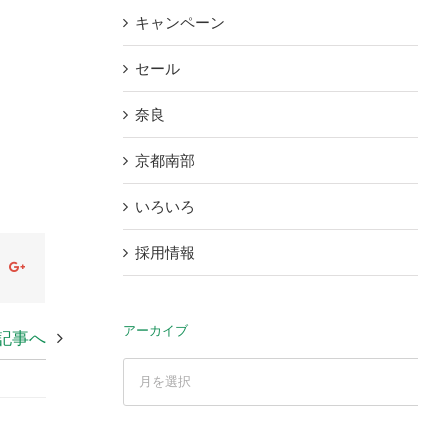
キャンペーン
セール
奈良
京都南部
いろいろ
採用情報
ok
witter
Google+
アーカイブ
記事へ
ア
ー
カ
イ