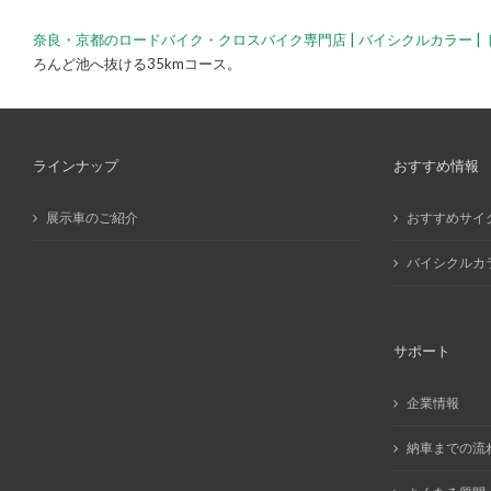
奈良・京都のロードバイク・クロスバイク専門店 | バイシクルカラー | 
ろんど池へ抜ける35kmコース。
ラインナップ
おすすめ情報
展示車のご紹介
おすすめサイ
バイシクルカ
サポート
企業情報
納車までの流