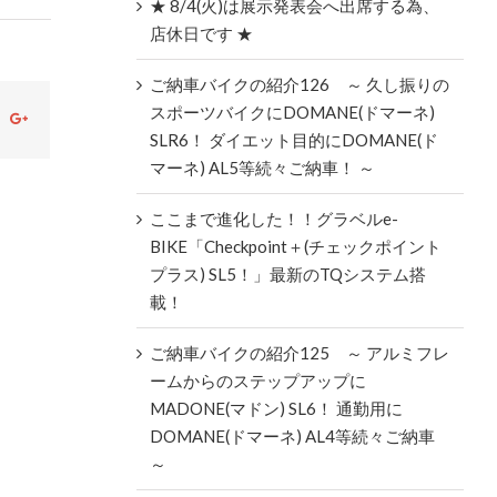
★ 8/4(火)は展示発表会へ出席する為、
店休日です ★
ご納車バイクの紹介126 ～ 久し振りの
スポーツバイクにDOMANE(ドマーネ)
ok
witter
Google+
SLR6！ ダイエット目的にDOMANE(ド
マーネ) AL5等続々ご納車！ ～
ここまで進化した！！グラベルe-
BIKE「Checkpoint＋(チェックポイント
プラス) SL5！」最新のTQシステム搭
載！
ご納車バイクの紹介125 ～ アルミフレ
ームからのステップアップに
MADONE(マドン) SL6！ 通勤用に
DOMANE(ドマーネ) AL4等続々ご納車
～