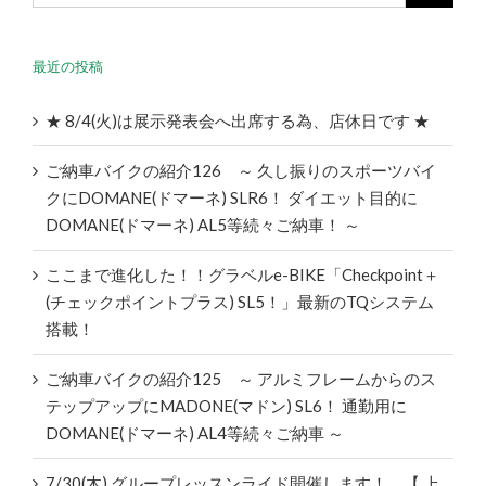
最近の投稿
★ 8/4(火)は展示発表会へ出席する為、店休日です ★
ご納車バイクの紹介126 ～ 久し振りのスポーツバイ
クにDOMANE(ドマーネ) SLR6！ ダイエット目的に
DOMANE(ドマーネ) AL5等続々ご納車！ ～
ここまで進化した！！グラベルe-BIKE「Checkpoint＋
(チェックポイントプラス) SL5！」最新のTQシステム
搭載！
ご納車バイクの紹介125 ～ アルミフレームからのス
テップアップにMADONE(マドン) SL6！ 通勤用に
DOMANE(ドマーネ) AL4等続々ご納車 ～
7/30(木) グループレッスンライド開催します！ 【 上