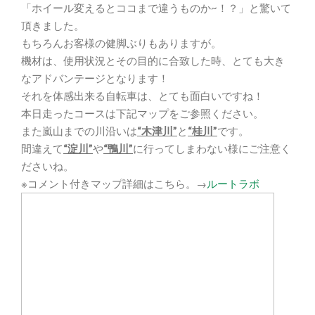
「ホイール変えるとココまで違うものか~！？」と驚いて
頂きました。
もちろんお客様の健脚ぶりもありますが。
機材は、使用状況とその目的に合致した時、とても大き
なアドバンテージとなります！
それを体感出来る自転車は、とても面白いですね！
本日走ったコースは下記マップをご参照ください。
また嵐山までの川沿いは
“木津川”
と
“桂川”
です。
間違えて
“淀川”
や
“鴨川”
に行ってしまわない様にご注意く
ださいね。
※コメント付きマップ詳細はこちら。→
ルートラボ