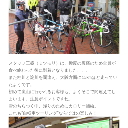
スタッフ三盛（ミツモリ）は、極度の腹痛のため全員が
食べ終わった後に到着となりました、、。
また桂川と淀川を間違え、大阪方面に15kmほど走ってい
たようです。
初めて嵐山に行かれるお客様も、よくそこで間違えてし
まいます。注意ポイントですね。
雪のちらつく中、帰りのためにカロリー補給。
これも”自転車ツーリング”ならではの楽しみ！