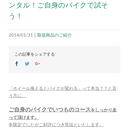
ンタル！ご自身のバイクで試そ
う！
2014/01/31
|
取扱商品のご紹介
この記事をシェアする
Facebook
Twitter
Google+
「ホイール換えるとバイクが変わる」って本当？？と言
う方に、
ご自身のバイクでいつものコース
をしっかり
走
って頂けます。
冬限定でしたがご好評につき常設といたします。