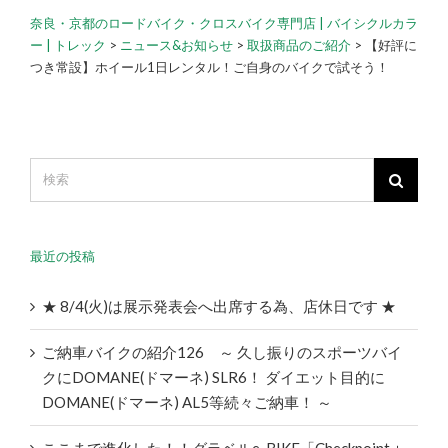
奈良・京都のロードバイク・クロスバイク専門店 | バイシクルカラ
ー | トレック
>
ニュース&お知らせ
>
取扱商品のご紹介
>
【好評に
つき常設】ホイール1日レンタル！ご自身のバイクで試そう！
最近の投稿
★ 8/4(火)は展示発表会へ出席する為、店休日です ★
ご納車バイクの紹介126 ～ 久し振りのスポーツバイ
クにDOMANE(ドマーネ) SLR6！ ダイエット目的に
DOMANE(ドマーネ) AL5等続々ご納車！ ～
ここまで進化した！！グラベルe-BIKE「Checkpoint＋