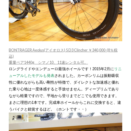
BONTRAGER Aeolus(アイオロス) 5 D3 Clincher ￥340,000-(8％税
込)
重量ペア1440g シマノ10、11速レンタル可。
ロングライドやエンデューロ最強ホイールです！2015年2月に
リニ
ューアルしたモデルも発表
されました。カーボンリムは振動吸収
性に優れながらも高い剛性が特徴で、ダイレクトな加速感と優れ
た乗り心地は一度体感すると手放せません。ディープリムであり
ながら軽量ですので、平地から登りまでどこでも使用できます。
まさに理想の1本です。完成車ホイールからこれに交換すると、違
うバイクと錯覚するほど。（ホントです・・）