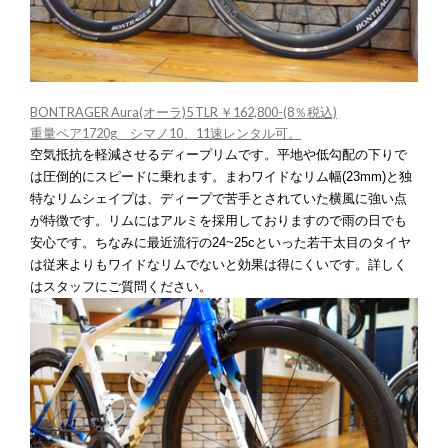
BONTRAGER Aura(オーラ)5 TLR ￥162,800-(8％税込)
重量ペア1720g シマノ10、11速レンタル可。
空気抵抗を軽減させるディープリムです。平地や低勾配の下りで
は圧倒的にスピードに乗れます。まわワイドなリム幅(23mm)と独
特なリムシェイプは、ディープで苦手とされていた横風に強い点
が特徴です。リムにはアルミを採用しておりますので雨の日でも
安心です。ちなみに最近流行の24~25cといった若干太目のタイヤ
は従来よりもワイドなリムでないと効果は得にくいです。詳しく
はスタッフにご質問ください。