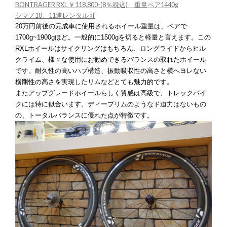
BONTRAGER RXL ￥118,800-(8％税込) 重量ペア1440g
シマノ10、11速レンタル可
20万円前後の完成車に使用されるホイール重量は、ペアで
1700g~1900gほど。一般的に1500gを切ると軽量と言えます。この
RXLホイールはサイクリングはもちろん、ロングライドからヒル
クライム、様々な使用にお勧めできるバランスの取れたホイール
です。耐久性の高いハブ構造、振動吸収性の高さと横へヨレない
横剛性の高さを実現したリムなどとても魅力的です。
またアップグレードホイールらしく質感は高級で、トレックバイ
クには特に似合います。ディープリムのようなド迫力はないもの
の、トータルバランスに優れた点が特徴です。