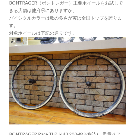
BONTRAGER（ボントレガー）主要ホイールをお試しで
きる店舗は他府県にありますが、
バイシクルカラーは数の多さが実は全国トップを誇りま
す。
対象ホイールは下記の通りです。
BONTRAGER Race TLR ￥43,200-(8％税込) 重量ペア