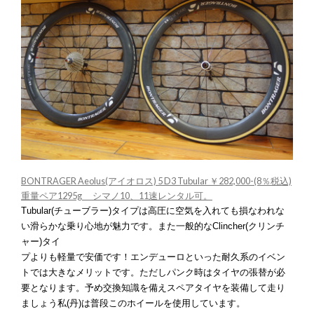
BONTRAGER Aeolus(アイオロス) 5 D3 Tubular ￥282,000-(8％税込)
重量ペア1295g シマノ10、11速レンタル可。
Tubular(チューブラー)タイプは高圧に空気を入れても損なわれな
い滑らかな乗り心地が魅力です。また一般的なClincher(クリンチ
ャー)タイ
プよりも軽量で安価です！エンデューロといった耐久系のイベン
トでは大きなメリットです。ただしパンク時はタイヤの張替が必
要となります。予め交換知識を備えスペアタイヤを装備して走り
ましょう私(丹)は普段このホイールを使用しています。