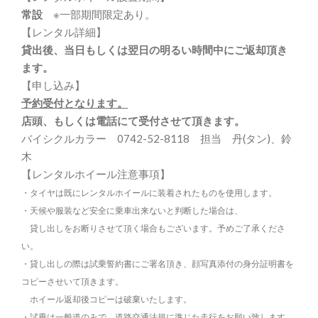
常設
※一部期間限定あり。
【レンタル詳細】
貸出後、当日もしくは翌日の明るい時間中にご返却頂き
ます。
【申し込み】
予約受付となります。
店頭、もしくは電話にて受付させて頂きます。
バイシクルカラー 0742-52-8118 担当 丹(タン)、鈴
木
【レンタルホイール注意事項】
・タイヤは既にレンタルホイールに装着されたものを使用します。
・天候や服装など安全に乗車出来ないと判断した場合は、
貸し出しをお断りさせて頂く場合もございます。予めご了承くださ
い。
・貸し出しの際は試乗誓約書にご署名頂き、顔写真添付の身分証明書を
コピーさせいて頂きます。
ホイール返却後コピーは破棄いたします。
・試乗は一般道のみで、道路交通法規に準じた走行をお願い致します。