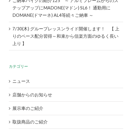
ご納車バイクの紹介125 ～ アルミフレームからのス
テップアップにMADONE(マドン) SL6！ 通勤用に
DOMANE(ドマーネ) AL4等続々ご納車 ～
7/30(木) グループレッスンライド開催します！ 【 上
りのペース配分習得～和束から信楽方面のゆるく長い
上り 】
カテゴリー
ニュース
店舗からのお知らせ
展示車のご紹介
取扱商品のご紹介