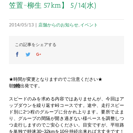
笠置~柳生 57km】 5/14(水)
2014/05/13
|
店舗からのお知らせ
,
イベント
この記事をシェアする
Facebook
Twitter
Google+
★時間が変更となりますのでご注意ください★
朝
9時
出発です。
スピードのみを求める内容ではありませんが、今回はア
ップダウンを繰り返す峠コースです。途中、走行スピー
ド別に2つ程のグループに分かれ上ります。要所で止ま
り、グループの間隔が開き過ぎない様ペースを調整しつ
つ走行しますのでご安心ください。
目安ですが、平坦路
を単独で時速30~32kmを10分持続出来れば大丈夫です！