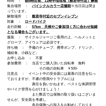
時間 ：
朝9時出発、11時半頃現地（般若寺付近）解散
集合場所 ：
バイシクルカラー店舗前
※当日店は閉ま
っています。
解散場所 ：
般若寺付近のセブンイレブン
対象 ：
ロードバイク
走行距離 ：
57km
天候やご参加頂く方に合わせ短縮
となる場合もございます。
服装 ：
サイクルジャージご着用の上、
ヘルメットと
グローブ、アイウェア
は必須です。
持ち物 ： 予備のチューブ、携帯ポンプ、ドリンク、
補給食、小銭など。
お申し込み ： 不要
参加費用 ： 当店でご購入頂いた自転車 無料
その他の自転車 ￥500-
注意点 ： イベント中の安全面には最善の注意を払っ
ておりますが、不慮の怪我やトラブルには
責任を負いかねます。ベストな体調管理
やバイク管理を心がけましょう！
また弊店では保険の取り扱いはございま
せんが、安全面を考慮し
各自保険への加入をお勧めしておりま