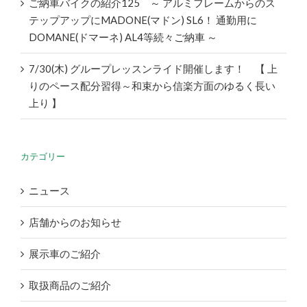
ご納車バイクの紹介125 ～ アルミフレームからのス
テップアップにMADONE(マドン) SL6！ 通勤用に
DOMANE(ドマーネ) AL4等続々ご納車 ～
7/30(木) グループレッスンライド開催します！ 【 上
りのペース配分習得～和束から信楽方面のゆるく長い
上り 】
カテゴリー
ニュース
店舗からのお知らせ
展示車のご紹介
取扱商品のご紹介