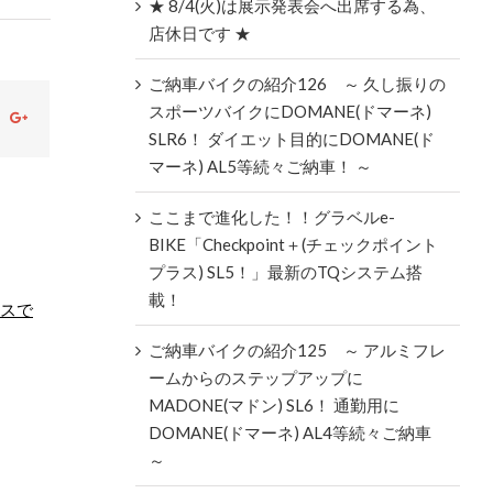
★ 8/4(火)は展示発表会へ出席する為、
店休日です ★
ご納車バイクの紹介126 ～ 久し振りの
スポーツバイクにDOMANE(ドマーネ)
ok
witter
Google+
SLR6！ ダイエット目的にDOMANE(ド
マーネ) AL5等続々ご納車！ ～
ここまで進化した！！グラベルe-
BIKE「Checkpoint＋(チェックポイント
プラス) SL5！」最新のTQシステム搭
載！
スで
ご納車バイクの紹介125 ～ アルミフレ
ームからのステップアップに
MADONE(マドン) SL6！ 通勤用に
DOMANE(ドマーネ) AL4等続々ご納車
～