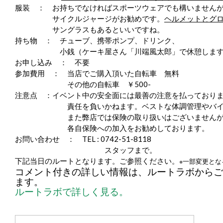
服装 ： お持ちでなければスポーツウェアでも構いません
サイクルジャージがお勧めです。
ヘルメットとグ
サングラスもあるといいですね。
持ち物 ： チューブ、携帯ポンプ、ドリンク、
小銭（ケーキ屋さん「川端風太郎」で休憩します
お申し込み ： 不要
参加費用 ： 当店でご購入頂いた自転車 無料
その他の自転車 ￥500-
注意点 ：
イベント中の安全面には最善の注意を払っており
責任を負いかねます。ベストな体調管理やバイク
また弊店では保険の取り扱いはございませんが、
各自保険への加入をお勧めしております。
お問い合わせ ： TEL : 0742-51-8118
スタッフまで。
下記当日のルートとなります。ご参照ください。
※一部変更と
コメント付きの詳しい情報は、ルートラボからご
ます。
ルートラボで詳しく見る。