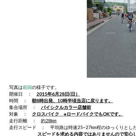
写真は
前回
の様子です。
開催日 ：
2
015年6月28日(日）
時間 ：
朝8時出発、10時半頃当店に戻ります。
集合場所 ：
バイシクルカラー店舗前
対象 ：
クロスバイク ※ロードバイクでもOKです。
走行距離 ：
約28km
走行スピード ： 平坦路は時速25~27km程のゆっくりとし
スピードを求める内容ではありませんので安心