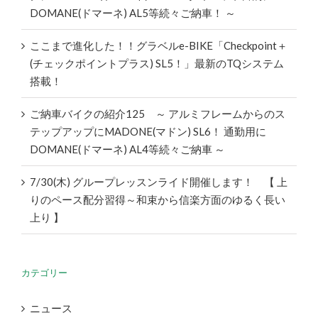
DOMANE(ドマーネ) AL5等続々ご納車！ ～
ここまで進化した！！グラベルe-BIKE「Checkpoint＋
(チェックポイントプラス) SL5！」最新のTQシステム
搭載！
ご納車バイクの紹介125 ～ アルミフレームからのス
テップアップにMADONE(マドン) SL6！ 通勤用に
DOMANE(ドマーネ) AL4等続々ご納車 ～
7/30(木) グループレッスンライド開催します！ 【 上
りのペース配分習得～和束から信楽方面のゆるく長い
上り 】
カテゴリー
ニュース