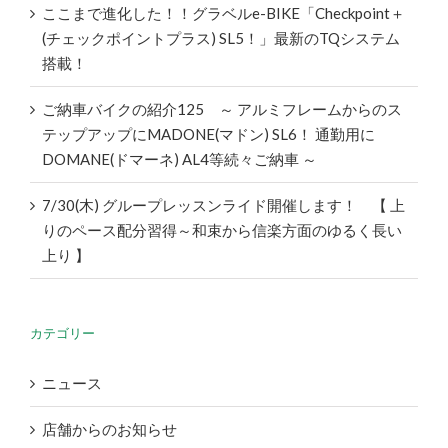
ここまで進化した！！グラベルe-BIKE「Checkpoint＋
(チェックポイントプラス) SL5！」最新のTQシステム
搭載！
ご納車バイクの紹介125 ～ アルミフレームからのス
テップアップにMADONE(マドン) SL6！ 通勤用に
DOMANE(ドマーネ) AL4等続々ご納車 ～
7/30(木) グループレッスンライド開催します！ 【 上
りのペース配分習得～和束から信楽方面のゆるく長い
上り 】
カテゴリー
ニュース
店舗からのお知らせ