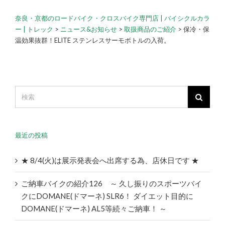
奈良・京都のロードバイク・クロスバイク専門店 | バイシクルカラ
ー | トレック
>
ニュース&お知らせ
>
取扱商品のご紹介
>
保冷・保
温効果抜群！ELITE ステンレスサーモボトルの入荷。
最近の投稿
★ 8/4(火)は展示発表会へ出席する為、店休日です ★
ご納車バイクの紹介126 ～ 久し振りのスポーツバイ
クにDOMANE(ドマーネ) SLR6！ ダイエット目的に
DOMANE(ドマーネ) AL5等続々ご納車！ ～