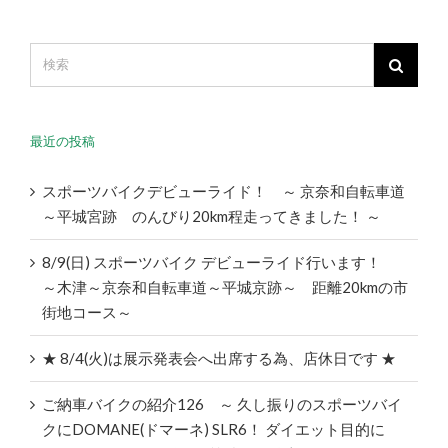
最近の投稿
スポーツバイクデビューライド！ ～ 京奈和自転車道
～平城宮跡 のんびり20km程走ってきました！ ～
8/9(日) スポーツバイク デビューライド行います！
～木津～京奈和自転車道～平城京跡～ 距離20kmの市
街地コース～
★ 8/4(火)は展示発表会へ出席する為、店休日です ★
ご納車バイクの紹介126 ～ 久し振りのスポーツバイ
クにDOMANE(ドマーネ) SLR6！ ダイエット目的に