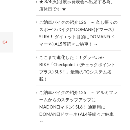
★ 8/4(火)は展示発表会へ出席する為、
店休日です ★
ご納車バイクの紹介126 ～ 久し振りの
スポーツバイクにDOMANE(ドマーネ)
SLR6！ ダイエット目的にDOMANE(ド
ok
witter
Google+
マーネ) AL5等続々ご納車！ ～
ここまで進化した！！グラベルe-
BIKE「Checkpoint＋(チェックポイント
プラス) SL5！」最新のTQシステム搭
載！
ご納車バイクの紹介125 ～ アルミフレ
ームからのステップアップに
MADONE(マドン) SL6！ 通勤用に
DOMANE(ドマーネ) AL4等続々ご納車
～