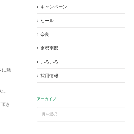
キャンペーン
セール
奈良
京都南部
いろいろ
さに魅
採用情報
た。
アーカイブ
て頂き
ア
ー
カ
イ