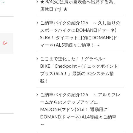
~
★ 8/4(火)は展示発表会へ出席する為、
店休日です ★
ご納車バイクの紹介126 ～ 久し振りの
スポーツバイクにDOMANE(ドマーネ)
SLR6！ ダイエット目的にDOMANE(ド
ok
witter
Google+
マーネ) AL5等続々ご納車！ ～
ここまで進化した！！グラベルe-
BIKE「Checkpoint＋(チェックポイント
プラス) SL5！」最新のTQシステム搭
載！
ご納車バイクの紹介125 ～ アルミフレ
ームからのステップアップに
MADONE(マドン) SL6！ 通勤用に
DOMANE(ドマーネ) AL4等続々ご納車
～