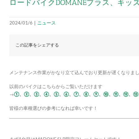
ロードバイクDOMANEプラス、キ
2024/01/6
|
ニュース
この記事をシェアする
メンテナンス作業がかなり立て込んでおり更新が遅くなりまし
以前のバイクはこちらからご覧いただけます
→
①
、
②
、
③
、
④
、
⑤
、
⑥
、
⑦
、
⑧
、
⑨
、
⑩
、
⑪
、
⑫
、
⑬
皆様の車種選びの参考になれば幸いです！
まず1台目はMADONE SLR限定フレームセットです！