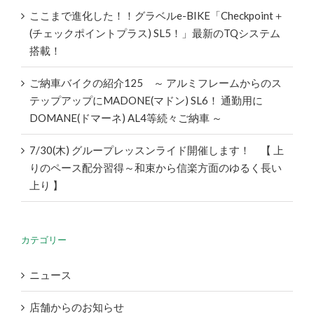
ここまで進化した！！グラベルe-BIKE「Checkpoint＋
(チェックポイントプラス) SL5！」最新のTQシステム
搭載！
ご納車バイクの紹介125 ～ アルミフレームからのス
テップアップにMADONE(マドン) SL6！ 通勤用に
DOMANE(ドマーネ) AL4等続々ご納車 ～
7/30(木) グループレッスンライド開催します！ 【 上
りのペース配分習得～和束から信楽方面のゆるく長い
上り 】
カテゴリー
ニュース
店舗からのお知らせ