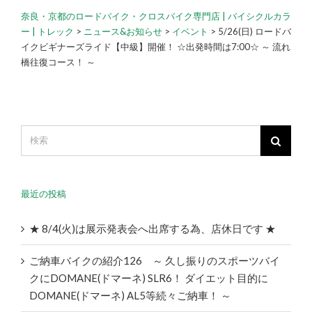
奈良・京都のロードバイク・クロスバイク専門店 | バイシクルカラ
ー | トレック
>
ニュース&お知らせ
>
イベント
>
5/26(日) ロードバ
イクビギナーズライド【中級】開催！ ☆出発時間は7:00☆ ～ 流れ
橋往復コース！ ～
最近の投稿
★ 8/4(火)は展示発表会へ出席する為、店休日です ★
ご納車バイクの紹介126 ～ 久し振りのスポーツバイ
クにDOMANE(ドマーネ) SLR6！ ダイエット目的に
DOMANE(ドマーネ) AL5等続々ご納車！ ～