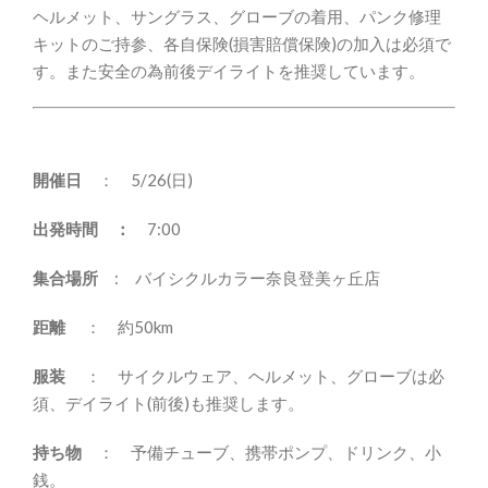
ヘルメット、サングラス、グローブの着用、パンク修理
キットのご持参、各自保険(損害賠償保険)の加入は必須で
す。また安全の為前後デイライトを推奨しています。
開催日
： 5/26(日)
出発時間 ：
7:00
集合場所
:
バイシクルカラー奈良登美ヶ丘店
距離
： 約50km
服装
： サイクルウェア、ヘルメット、グローブは必
須、デイライト(前後)も推奨します。
持ち物
： 予備チューブ、携帯ポンプ、ドリンク、小
銭。