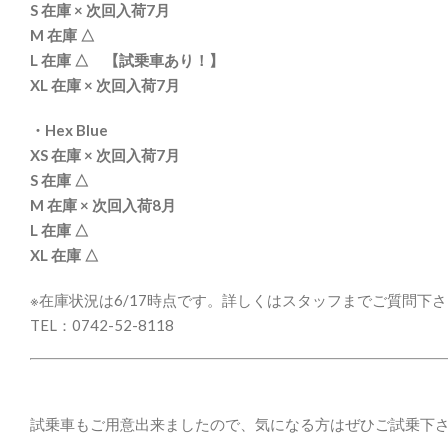
S 在庫 × 次回入荷7月
M 在庫 △
L 在庫 △ 【試乗車あり！】
XL 在庫 × 次回入荷7月
・Hex Blue
XS 在庫 × 次回入荷7月
S 在庫 △
M 在庫 × 次回入荷8月
L 在庫 △
XL 在庫 △
※在庫状況は6/17時点です。詳しくはスタッフまでご質問下
TEL：0742-52-8118
試乗車もご用意出来ましたので、気になる方はぜひご試乗下