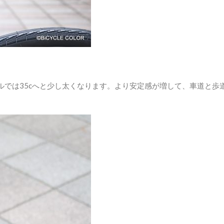
モデルでは35cへと少し太くなります。より安定感が増して、車道と歩