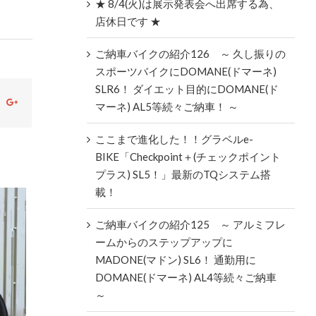
★ 8/4(火)は展示発表会へ出席する為、
店休日です ★
ご納車バイクの紹介126 ～ 久し振りの
スポーツバイクにDOMANE(ドマーネ)
SLR6！ ダイエット目的にDOMANE(ド
ok
witter
Google+
マーネ) AL5等続々ご納車！ ～
ここまで進化した！！グラベルe-
BIKE「Checkpoint＋(チェックポイント
プラス) SL5！」最新のTQシステム搭
載！
ご納車バイクの紹介125 ～ アルミフレ
ームからのステップアップに
MADONE(マドン) SL6！ 通勤用に
DOMANE(ドマーネ) AL4等続々ご納車
～