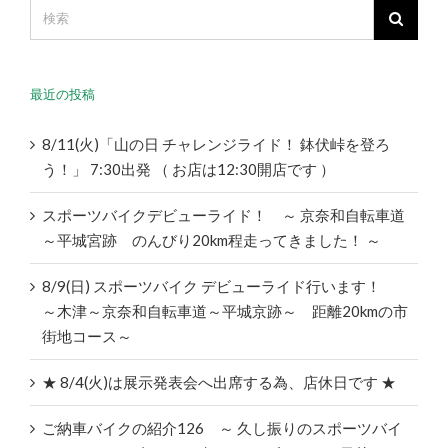
最近の投稿
8/11(火)「山の日 チャレンジライド！ 鉢伏峠を登ろ
う！」 7:30出発 （ お店は12:30開店です ）
スポーツバイクデビューライド！ ～ 京奈和自転車道
～平城宮跡 のんびり20km程走ってきました！ ～
8/9(日) スポーツバイク デビューライド行います！
～木津～京奈和自転車道～平城京跡～ 距離20kmの市
街地コース～
★ 8/4(火)は展示発表会へ出席する為、店休日です ★
ご納車バイクの紹介126 ～ 久し振りのスポーツバイ