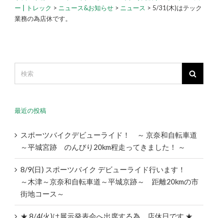
ー | トレック
>
ニュース&お知らせ
>
ニュース
>
5/31(木)はテック
業務の為店休です。
最近の投稿
スポーツバイクデビューライド！ ～ 京奈和自転車道
～平城宮跡 のんびり20km程走ってきました！ ～
8/9(日) スポーツバイク デビューライド行います！
～木津～京奈和自転車道～平城京跡～ 距離20kmの市
街地コース～
★ 8/4(火)は展示発表会へ出席する為、店休日です ★