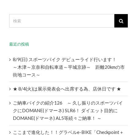
最近の投稿
8/9(日) スポーツバイク デビューライド行います！
～木津～京奈和自転車道～平城京跡～ 距離20kmの市
街地コース～
★ 8/4(火)は展示発表会へ出席する為、店休日です ★
ご納車バイクの紹介126 ～ 久し振りのスポーツバイ
クにDOMANE(ドマーネ) SLR6！ ダイエット目的に
DOMANE(ドマーネ) AL5等続々ご納車！ ～
ここまで進化した！！グラベルe-BIKE「Checkpoint＋