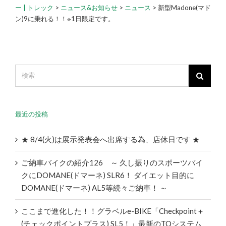
ー | トレック
>
ニュース&お知らせ
>
ニュース
>
新型Madone(マド
ン)9に乗れる！！※1日限定です。
最近の投稿
★ 8/4(火)は展示発表会へ出席する為、店休日です ★
ご納車バイクの紹介126 ～ 久し振りのスポーツバイ
クにDOMANE(ドマーネ) SLR6！ ダイエット目的に
DOMANE(ドマーネ) AL5等続々ご納車！ ～
ここまで進化した！！グラベルe-BIKE「Checkpoint＋
(チェックポイントプラス) SL5！」最新のTQシステム