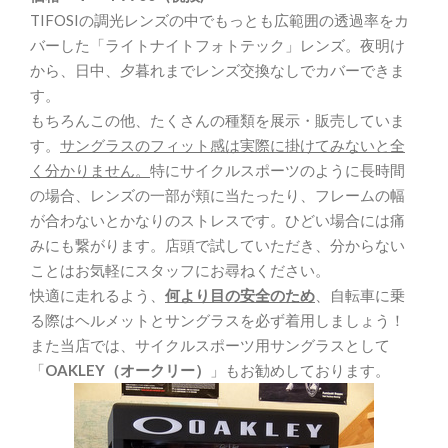
TIFOSIの調光レンズの中でもっとも広範囲の透過率をカ
バーした「ライトナイトフォトテック」レンズ。夜明け
から、日中、夕暮れまでレンズ交換なしでカバーできま
す。
もちろんこの他、たくさんの種類を展示・販売していま
す。
サングラスのフィット感は実際に掛けてみないと全
く分かりません。
特にサイクルスポーツのように長時間
の場合、レンズの一部が頬に当たったり、フレームの幅
が合わないとかなりのストレスです。ひどい場合には痛
みにも繋がります。店頭で試していただき、分からない
ことはお気軽にスタッフにお尋ねください。
快適に走れるよう、
何より目の安全のため
、自転車に乗
る際はヘルメットとサングラスを必ず着用しましょう！
また当店では、サイクルスポーツ用サングラスとして
「
OAKLEY（オークリー）
」もお勧めしております。