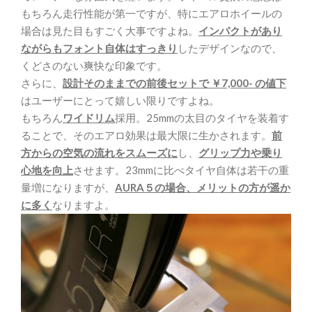
もちろん走行性能が第一ですが、特にエアロホイールの
場合は見た目もすごく大事ですよね。
インパクトがあり
ながらもフォント自体はすっきり
したデザインなので、
くどさのない爽快な印象です。
さらに、
設計そのままでの前後セットで ￥7,000- の値下
はユーザーにとって嬉しい限りですよね。
もちろん
ワイドリム
採用。25mmの太目のタイヤを装着す
ることで、そのエアロ効果は最大限に生かされます。
前
方からの空気の流れをスムーズに
し、
グリップ力や乗り
心地を向上
させます。23mmに比べタイヤ自体は若干の重
量増になりますが、
AURA５の場合、メリットの方が遥か
に多く
なりますよ。