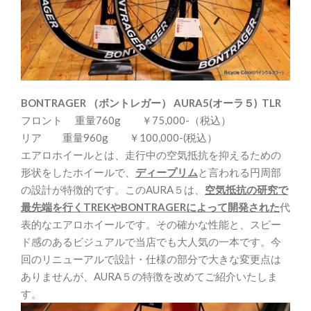
BONTRAGER （ボントレガー） AURA5
(オーラ５) TLR
フロント 重量760g ￥75,000-（税込）
リア 重量960g ￥100,000-(税込）
エアロホイールとは、走行中の空気抵抗を抑えるための
形状をしたホイールで、
ディープリム
と言われる円周部
の設計が特徴的です。このAURA５は、
空気抵抗の研究で
最先端を行くTREKやBONTRAGERによって開発された
代
表的なエアロホイールです。その確かな性能と、スピー
ド感のあるビジュアルで当店でも大人気の一本です。今
回のリニューアルで設計・仕様の部分で大きな変更点は
ありませんが、AURA５の特徴を改めてご紹介いたしま
す。