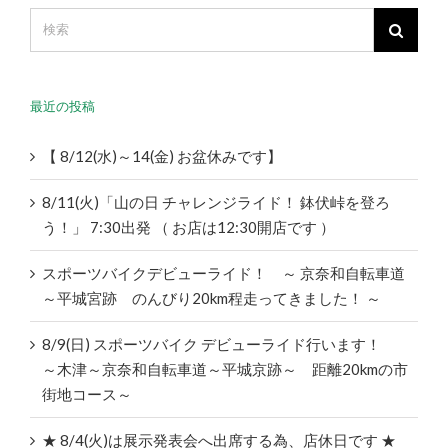
最近の投稿
【 8/12(水)～14(金) お盆休みです】
8/11(火)「山の日 チャレンジライド！ 鉢伏峠を登ろ
う！」 7:30出発 （ お店は12:30開店です ）
スポーツバイクデビューライド！ ～ 京奈和自転車道
～平城宮跡 のんびり20km程走ってきました！ ～
8/9(日) スポーツバイク デビューライド行います！
～木津～京奈和自転車道～平城京跡～ 距離20kmの市
街地コース～
★ 8/4(火)は展示発表会へ出席する為、店休日です ★