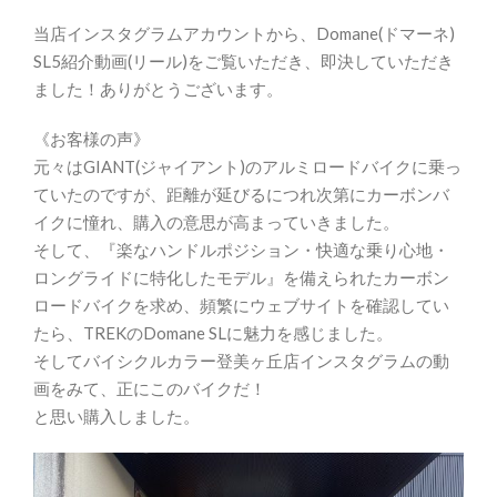
当店インスタグラムアカウントから、Domane(ドマーネ)
SL5紹介動画(リール)をご覧いただき、即決していただき
ました！ありがとうございます。
《お客様の声》
元々はGIANT(ジャイアント)のアルミロードバイクに乗っ
ていたのですが、距離が延びるにつれ次第にカーボンバ
イクに憧れ、購入の意思が高まっていきました。
そして、『楽なハンドルポジション・快適な乗り心地・
ロングライドに特化したモデル』を備えられたカーボン
ロードバイクを求め、頻繁にウェブサイトを確認してい
たら、TREKのDomane SLに魅力を感じました。
そしてバイシクルカラー登美ヶ丘店インスタグラムの動
画をみて、正にこのバイクだ！
と思い購入しました。