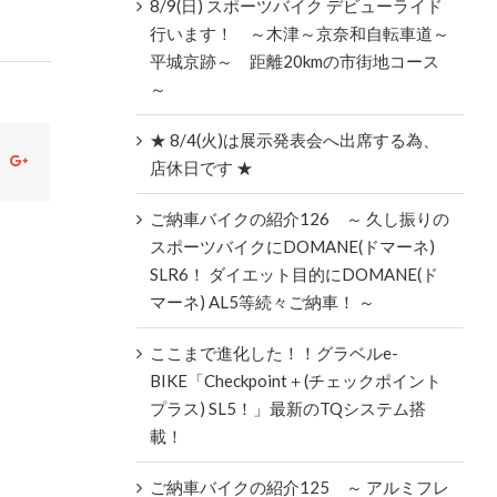
8/9(日) スポーツバイク デビューライド
行います！ ～木津～京奈和自転車道～
平城京跡～ 距離20kmの市街地コース
～
★ 8/4(火)は展示発表会へ出席する為、
ok
witter
Google+
店休日です ★
ご納車バイクの紹介126 ～ 久し振りの
スポーツバイクにDOMANE(ドマーネ)
SLR6！ ダイエット目的にDOMANE(ド
マーネ) AL5等続々ご納車！ ～
ここまで進化した！！グラベルe-
BIKE「Checkpoint＋(チェックポイント
プラス) SL5！」最新のTQシステム搭
載！
ご納車バイクの紹介125 ～ アルミフレ