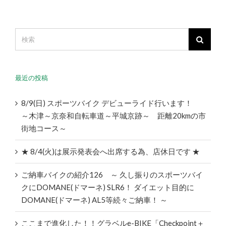
最近の投稿
8/9(日) スポーツバイク デビューライド行います！
～木津～京奈和自転車道～平城京跡～ 距離20kmの市
街地コース～
★ 8/4(火)は展示発表会へ出席する為、店休日です ★
ご納車バイクの紹介126 ～ 久し振りのスポーツバイ
クにDOMANE(ドマーネ) SLR6！ ダイエット目的に
DOMANE(ドマーネ) AL5等続々ご納車！ ～
ここまで進化した！！グラベルe-BIKE「Checkpoint＋