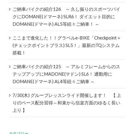
ご納車バイクの紹介126 ～ 久し振りのスポーツバイ
クにDOMANE(ドマーネ) SLR6！ ダイエット目的に
DOMANE(ドマーネ) AL5等続々ご納車！ ～
ここまで進化した！！グラベルe-BIKE「Checkpoint＋
(チェックポイントプラス) SL5！」最新のTQシステム
搭載！
ご納車バイクの紹介125 ～ アルミフレームからのス
テップアップにMADONE(マドン) SL6！ 通勤用に
DOMANE(ドマーネ) AL4等続々ご納車 ～
7/30(木) グループレッスンライド開催します！ 【 上
りのペース配分習得～和束から信楽方面のゆるく長い
上り 】
カテゴリー