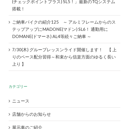
(チェックポイントプラス) SL5！」最新のTQシステム
搭載！
ご納車バイクの紹介125 ～ アルミフレームからのス
テップアップにMADONE(マドン) SL6！ 通勤用に
DOMANE(ドマーネ) AL4等続々ご納車 ～
7/30(木) グループレッスンライド開催します！ 【 上
りのペース配分習得～和束から信楽方面のゆるく長い
上り 】
カテゴリー
ニュース
店舗からのお知らせ
展示車のご紹介