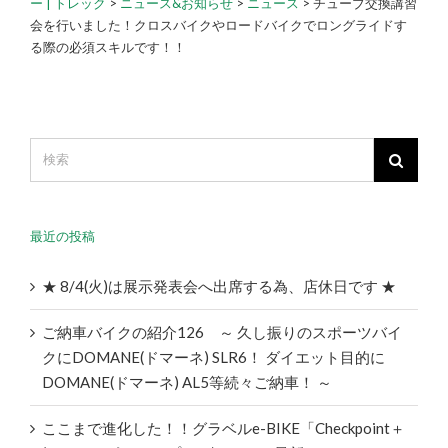
ー | トレック
>
ニュース&お知らせ
>
ニュース
>
チューブ交換講習
会を行いました！クロスバイクやロードバイクでロングライドす
る際の必須スキルです！！
最近の投稿
★ 8/4(火)は展示発表会へ出席する為、店休日です ★
ご納車バイクの紹介126 ～ 久し振りのスポーツバイ
クにDOMANE(ドマーネ) SLR6！ ダイエット目的に
DOMANE(ドマーネ) AL5等続々ご納車！ ～
ここまで進化した！！グラベルe-BIKE「Checkpoint＋