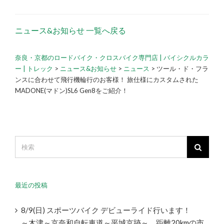
ニュース&お知らせ 一覧へ戻る
奈良・京都のロードバイク・クロスバイク専門店 | バイシクルカラ
ー | トレック
>
ニュース&お知らせ
>
ニュース
>
ツール・ド・フラ
ンスに合わせて飛行機輪行のお客様！ 旅仕様にカスタムされた
MADONE(マドン)SL6 Gen8をご紹介！
最近の投稿
8/9(日) スポーツバイク デビューライド行います！
～木津～京奈和自転車道～平城京跡～ 距離20kmの市