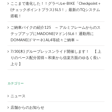
ここまで進化した！！グラベルe-BIKE「Checkpoint＋
(チェックポイントプラス) SL5！」最新のTQシステム
搭載！
ご納車バイクの紹介125 ～ アルミフレームからのス
テップアップにMADONE(マドン) SL6！ 通勤用に
DOMANE(ドマーネ) AL4等続々ご納車 ～
7/30(木) グループレッスンライド開催します！ 【 上
りのペース配分習得～和束から信楽方面のゆるく長い
上り 】
カテゴリー
ニュース
店舗からのお知らせ