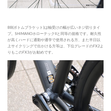
BB(ボトムブラケット)は軸受けの幅が広いネジ切りタイ
プ。SHIMANOホローテックⅡと同等の規格です。耐久性
が高くハードに通勤や通学で使用される方、また半日以
上サイクリングで出かける方等は、下位グレードのFX2よ
りもこのFX3がお勧めです。