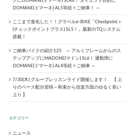
クにDOMANE(ドマーネ) SLR6！ ダイエット目的に
DOMANE(ドマーネ) AL5等続々ご納車！ ～
ここまで進化した！！グラベルe-BIKE「Checkpoint＋
(チェックポイントプラス) SL5！」最新のTQシステム
搭載！
ご納車バイクの紹介125 ～ アルミフレームからのス
テップアップにMADONE(マドン) SL6！ 通勤用に
DOMANE(ドマーネ) AL4等続々ご納車 ～
7/30(木) グループレッスンライド開催します！ 【 上
りのペース配分習得～和束から信楽方面のゆるく長い
上り 】
カテゴリー
ニュース