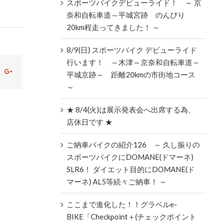
スポーツバイクデビューライド！ ～ 京
奈和自転車道～平城宮跡 のんびり
20km程走ってきました！ ～
8/9(日) スポーツバイク デビューライド
行います！ ～木津～京奈和自転車道～
ok
witter
Google+
平城京跡～ 距離20kmの市街地コース
～
★ 8/4(火)は展示発表会へ出席する為、
店休日です ★
ご納車バイクの紹介126 ～ 久し振りの
スポーツバイクにDOMANE(ドマーネ)
SLR6！ ダイエット目的にDOMANE(ド
マーネ) AL5等続々ご納車！ ～
ここまで進化した！！グラベルe-
BIKE「Checkpoint＋(チェックポイント