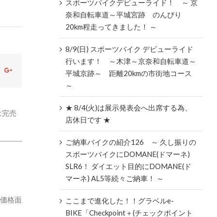
スポーツバイクデビューライド！ ～ 京
奈和自転車道～平城宮跡 のんびり
20km程走ってきました！ ～
8/9(日) スポーツバイク デビューライド
行います！ ～木津～京奈和自転車道～
ok
witter
Google+
平城京跡～ 距離20kmの市街地コース
～
★ 8/4(火)は展示発表会へ出席する為、
は完売
店休日です ★
ご納車バイクの紹介126 ～ 久し振りの
スポーツバイクにDOMANE(ドマーネ)
SLR6！ ダイエット目的にDOMANE(ド
マーネ) AL5等続々ご納車！ ～
、価格面
ここまで進化した！！グラベルe-
BIKE「Checkpoint＋(チェックポイント