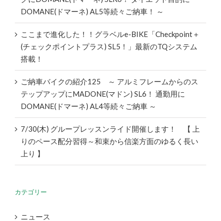
DOMANE(ドマーネ) AL5等続々ご納車！ ～
ここまで進化した！！グラベルe-BIKE「Checkpoint＋
(チェックポイントプラス) SL5！」最新のTQシステム
搭載！
ご納車バイクの紹介125 ～ アルミフレームからのス
テップアップにMADONE(マドン) SL6！ 通勤用に
DOMANE(ドマーネ) AL4等続々ご納車 ～
7/30(木) グループレッスンライド開催します！ 【 上
りのペース配分習得～和束から信楽方面のゆるく長い
上り 】
カテゴリー
ニュース