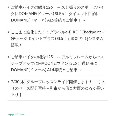
ご納車バイクの紹介126 ～ 久し振りのスポーツバイ
クにDOMANE(ドマーネ) SLR6！ ダイエット目的に
DOMANE(ドマーネ) AL5等続々ご納車！ ～
ここまで進化した！！グラベルe-BIKE「Checkpoint＋
(チェックポイントプラス) SL5！」最新のTQシステム
搭載！
ご納車バイクの紹介125 ～ アルミフレームからのス
テップアップにMADONE(マドン) SL6！ 通勤用に
DOMANE(ドマーネ) AL4等続々ご納車 ～
7/30(木) グループレッスンライド開催します！ 【 上
りのペース配分習得～和束から信楽方面のゆるく長い
上り 】
カテゴリー