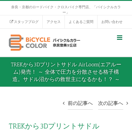
奈良・京都のロードバイク・クロスバイク専門店、「バイシクルカラ
ー」
スタッフブログ
アクセス
よくあるご質問
お問い合わせ
TREKから3Dプリントサドル AirLoom(エアルー
ム)発売！ ～ 全体で圧力を分散させる格子構
造。サドル沼からの救世主になるかも！？ ～
前の記事へ
次の記事へ
TREKから3Dプリントサドル