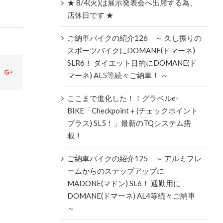
★ 8/4(火)は展示発表会へ出席する為、
店休日です ★
ご納車バイクの紹介126 ～ 久し振りの
スポーツバイクにDOMANE(ドマーネ)
SLR6！ ダイエット目的にDOMANE(ド
ok
witter
Google+
マーネ) AL5等続々ご納車！ ～
ここまで進化した！！グラベルe-
BIKE「Checkpoint＋(チェックポイント
プラス) SL5！」最新のTQシステム搭
載！
ご納車バイクの紹介125 ～ アルミフレ
ームからのステップアップに
MADONE(マドン) SL6！ 通勤用に
DOMANE(ドマーネ) AL4等続々ご納車
～