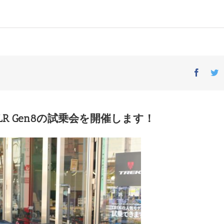
Facebo
T
) SLR Gen8の試乗会を開催します！