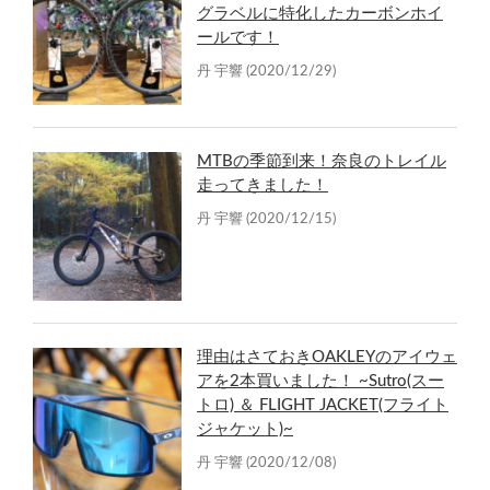
グラベルに特化したカーボンホイ
ールです！
丹 宇響
(2020/12/29)
MTBの季節到来！奈良のトレイル
走ってきました！
丹 宇響
(2020/12/15)
理由はさておきOAKLEYのアイウェ
アを2本買いました！ ~Sutro(スー
トロ) ＆ FLIGHT JACKET(フライト
ジャケット)~
丹 宇響
(2020/12/08)