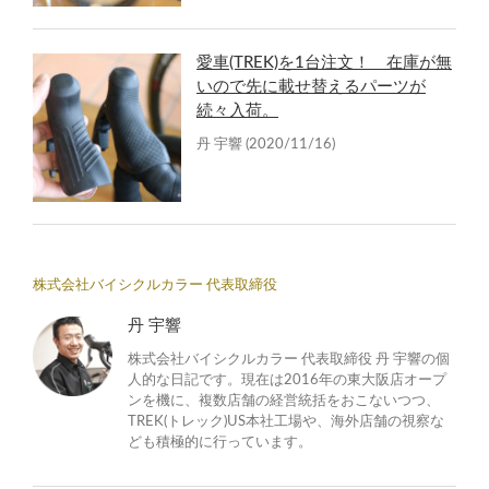
愛車(TREK)を1台注文！ 在庫が無
いので先に載せ替えるパーツが
続々入荷。
丹 宇響
(2020/11/16)
株式会社バイシクルカラー 代表取締役
丹 宇響
株式会社バイシクルカラー 代表取締役 丹 宇響の個
人的な日記です。現在は2016年の東大阪店オープ
ンを機に、複数店舗の経営統括をおこないつつ、
TREK(トレック)US本社工場や、海外店舗の視察な
ども積極的に行っています。