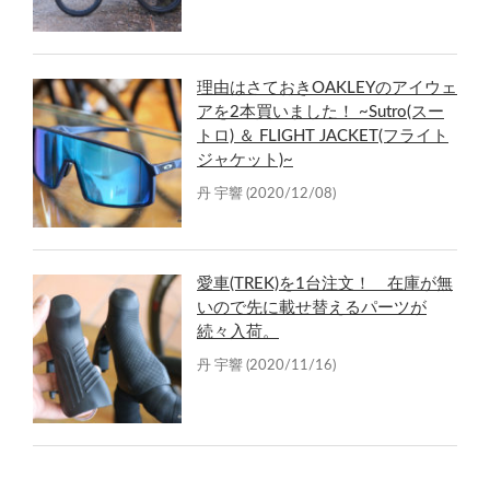
理由はさておきOAKLEYのアイウェ
アを2本買いました！ ~Sutro(スー
トロ) ＆ FLIGHT JACKET(フライト
ジャケット)~
丹 宇響
(2020/12/08)
愛車(TREK)を1台注文！ 在庫が無
いので先に載せ替えるパーツが
続々入荷。
丹 宇響
(2020/11/16)