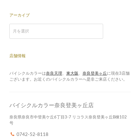
アーカイブ
ア
ー
カ
イ
ブ
店舗情報
バイシクルカラーは
奈良天理
、
東大阪
、
奈良登美ヶ丘
に現在3店舗
ございます。お近くのバイシクルカラーへ是非ご来店ください。
バイシクルカラー奈良登美ヶ丘店
奈良県奈良市中登美ケ丘6丁目3-7 リコラス奈良登美ヶ丘B棟102
号
0742-52-8118