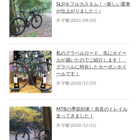
SL5)をフルカスタム！ ~新しい愛車
が仕上がりました！~
丹 宇響
(2021/08/20)
私のグラベルロード、先にホイー
ルが届いたのでご紹介します！
グラベルに特化したカーボンホイ
ールです！
丹 宇響
(2020/12/29)
MTBの季節到来！奈良のトレイル
走ってきました！
丹 宇響
(2020/12/15)