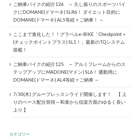
ご納車バイクの紹介126 ～ 久し振りのスポーツバイ
クにDOMANE(ドマーネ) SLR6！ ダイエット目的に
DOMANE(ドマーネ) AL5等続々ご納車！ ～
ここまで進化した！！グラベルe-BIKE「Checkpoint＋
(チェックポイントプラス) SL5！」最新のTQシステム
搭載！
ご納車バイクの紹介125 ～ アルミフレームからのス
テップアップにMADONE(マドン) SL6！ 通勤用に
DOMANE(ドマーネ) AL4等続々ご納車 ～
7/30(木) グループレッスンライド開催します！ 【 上
りのペース配分習得～和束から信楽方面のゆるく長い
上り 】
カテゴリー