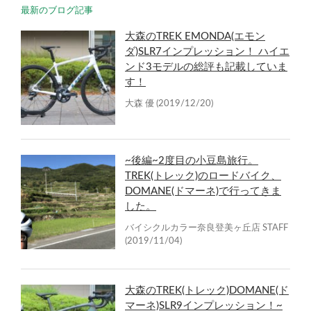
最新のブログ記事
大森のTREK EMONDA(エモン
ダ)SLR7インプレッション！ ハイエ
ンド3モデルの総評も記載していま
す！
大森 優
(2019/12/20)
~後編~2度目の小豆島旅行。
TREK(トレック)のロードバイク、
DOMANE(ドマーネ)で行ってきま
した。
バイシクルカラー奈良登美ヶ丘店 STAFF
(2019/11/04)
大森のTREK(トレック)DOMANE(ド
マーネ)SLR9インプレッション！~