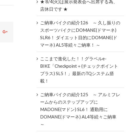
★ 8/4(火)は展示発表会へ出席する為、
店休日です ★
ご納車バイクの紹介126 ～ 久し振りの
スポーツバイクにDOMANE(ドマーネ)
ok
witter
Google+
SLR6！ ダイエット目的にDOMANE(ド
マーネ) AL5等続々ご納車！ ～
ここまで進化した！！グラベルe-
BIKE「Checkpoint＋(チェックポイント
プラス) SL5！」最新のTQシステム搭
載！
ご納車バイクの紹介125 ～ アルミフレ
ームからのステップアップに
MADONE(マドン) SL6！ 通勤用に
DOMANE(ドマーネ) AL4等続々ご納車
～