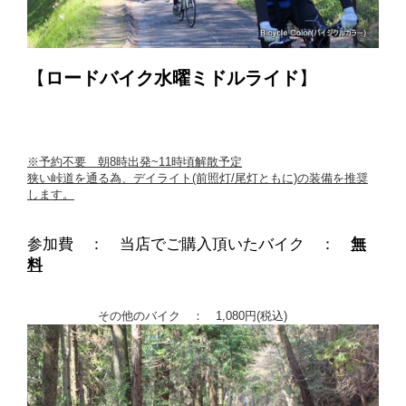
【
ロードバイク
水曜ミドルライド
】
※予約不要 朝8時出発~11時頃解散予定
狭い峠道を通る為、デイライト(前照灯/尾灯ともに)の装備を推奨
します。
参加費 ： 当店でご購入頂いたバイク ：
無
料
その他のバイク ：
1
,080円(税込)