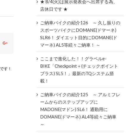
★ 8/4(火)は展示発表会へ出席する為、
店休日です ★
ご納車バイクの紹介126 ～ 久し振りの
スポーツバイクにDOMANE(ドマーネ)
SLR6！ ダイエット目的にDOMANE(ド
ok
witter
Google+
マーネ) AL5等続々ご納車！ ～
ここまで進化した！！グラベルe-
BIKE「Checkpoint＋(チェックポイント
中です！
プラス) SL5！」最新のTQシステム搭
載！
ご納車バイクの紹介125 ～ アルミフレ
ームからのステップアップに
MADONE(マドン) SL6！ 通勤用に
DOMANE(ドマーネ) AL4等続々ご納車
～