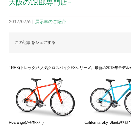
大阪のTREK専門店~
2017/07/6
|
展示車のご紹介
この記事をシェアする
TREK(トレック)の人気クロスバイクFXシリーズ。最新の2018年モ
Roarange(ｱｰﾙｵﾚﾝｼﾞ) California Sky Blue(ｶﾘﾌｫﾙﾆｱｽ