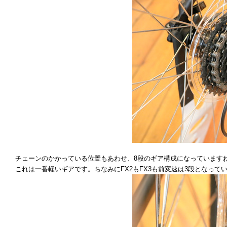
チェーンのかかっている位置もあわせ、8段のギア構成になっていますね
これは一番軽いギアです。ちなみにFX2もFX3も前変速は3段となって