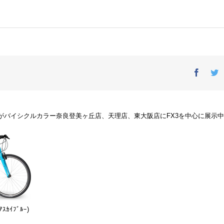
Facebo
T
デルがバイシクルカラー奈良登美ヶ丘店、天理店、東大阪店にFX3を中心に展示
ｶｲﾌﾞﾙｰ)