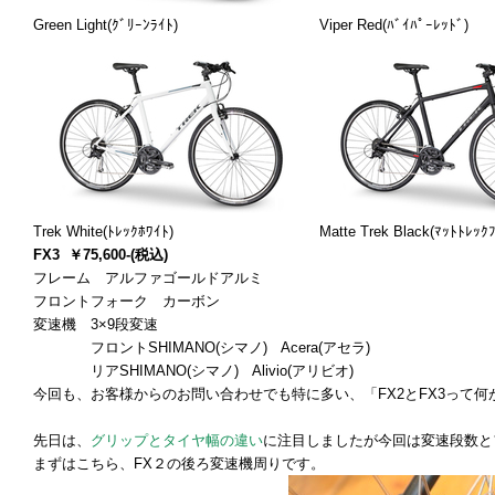
Green Light(ｸﾞﾘｰﾝﾗｲﾄ) Viper Red(ﾊﾞｲﾊﾟｰﾚｯﾄﾞ)
Trek White(ﾄﾚｯｸﾎﾜｲﾄ) Matte Trek Black(ﾏｯﾄﾄﾚｯｸﾌﾞ
FX3
￥75,600-(税込)
フレーム アルファゴールドアルミ
フロントフォーク カーボン
変速機 3×9段変速
フロントSHIMANO(シマノ) Acera(アセラ)
リアSHIMANO(シマノ) Alivio(アリビオ)
今回も、お客様からのお問い合わせでも特に多い、「FX2とFX3って
先日は、
グリップとタイヤ幅の違い
に注目しましたが今回は変速段数と
まずはこちら、FX２の後ろ変速機周りです。