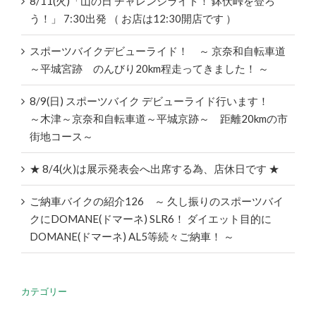
8/11(火)「山の日 チャレンジライド！ 鉢伏峠を登ろ
う！」 7:30出発 （ お店は12:30開店です ）
スポーツバイクデビューライド！ ～ 京奈和自転車道
～平城宮跡 のんびり20km程走ってきました！ ～
8/9(日) スポーツバイク デビューライド行います！
～木津～京奈和自転車道～平城京跡～ 距離20kmの市
街地コース～
★ 8/4(火)は展示発表会へ出席する為、店休日です ★
ご納車バイクの紹介126 ～ 久し振りのスポーツバイ
クにDOMANE(ドマーネ) SLR6！ ダイエット目的に
DOMANE(ドマーネ) AL5等続々ご納車！ ～
カテゴリー