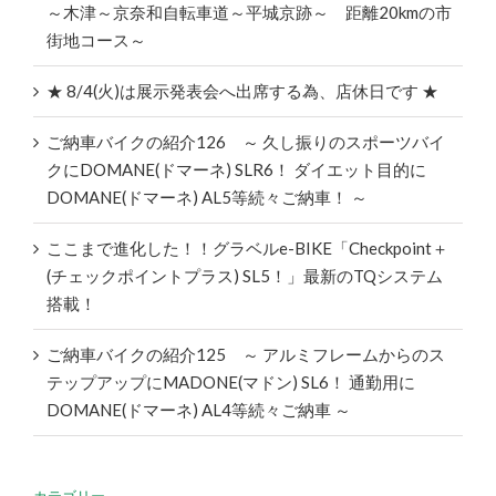
～木津～京奈和自転車道～平城京跡～ 距離20kmの市
街地コース～
★ 8/4(火)は展示発表会へ出席する為、店休日です ★
ご納車バイクの紹介126 ～ 久し振りのスポーツバイ
クにDOMANE(ドマーネ) SLR6！ ダイエット目的に
DOMANE(ドマーネ) AL5等続々ご納車！ ～
ここまで進化した！！グラベルe-BIKE「Checkpoint＋
(チェックポイントプラス) SL5！」最新のTQシステム
搭載！
ご納車バイクの紹介125 ～ アルミフレームからのス
テップアップにMADONE(マドン) SL6！ 通勤用に
DOMANE(ドマーネ) AL4等続々ご納車 ～