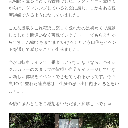
急勾配を登るはとても苦痛でした。レクチャーを受けて
からは、ダンシングしていると楽に感じ、しかもある程
度継続できるようになっていました。
こんな激坂をこれ程楽に楽しく登れたのは初めてで感動
しました！間違いなく実践でレクチャーしてもらえたか
らです。73歳でもまだまだいける！という自信をイベン
トを通して感じることが出来ました。
今が自転車ライフで一番楽しいです。なぜなら、バイシ
クルカラーのスタッフの皆様が自分がイメージしていな
い新しい体験をイベントでさせてくれるからです。今回
裏TOJに登れた達成感は、生涯の思い出に刻まれると思い
ます。』
今後の励みとなるご感想をいただき大変嬉しいです☺