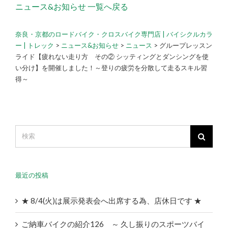
ニュース&お知らせ 一覧へ戻る
奈良・京都のロードバイク・クロスバイク専門店 | バイシクルカラ
ー | トレック
>
ニュース&お知らせ
>
ニュース
>
グループレッスン
ライド【疲れない走り方 その② シッティングとダンシングを使
い分け】を開催しました！～登りの疲労を分散して走るスキル習
得～
最近の投稿
★ 8/4(火)は展示発表会へ出席する為、店休日です ★
ご納車バイクの紹介126 ～ 久し振りのスポーツバイ